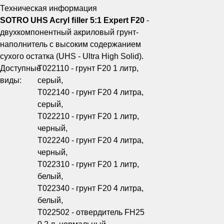
Техническая информация
SOTRO UHS Acryl ﬁller 5:1 Expert F20
-
двухкомпонентный акриловый грунт-
наполнитель с высоким содержанием
сухого остатка (UHS - Ultra High Solid).
Доступные
T022110 - грунт F20 1 литр,
виды:
серый,
T022140 - грунт F20 4 литра,
серый,
T022210 - грунт F20 1 литр,
черный,
T022240 - грунт F20 4 литра,
черный,
T022310 - грунт F20 1 литр,
белый,
T022340 - грунт F20 4 литра,
белый,
Т022502 - отвердитель FH25